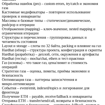
Обработка ошибок (pro)
–
custom errors, try/catch и экономия
газа
Кастомные модификаторы
–
повторное использование
проверок и инварианты
Массивы и базовые типы
–
статические/динамические,
push/pop и итерации
Отображения (mapping)
–
ключ‑значение, nested mapping и
ограничения итерации
Структуры и перечисления
–
группировка данных и
читаемость состояния
Layout и storage
–
слоты по 32 байта, packing и влияние на газ
Hardhat (обзор)
–
структура проекта, конфигурация и скрипты
Hardhat (разработка)
–
деплой, сети, окружения и артефакты
Hardhat (тесты)
–
mocha/chai, ethers и тест‑практики
Газ (основы)
–
что такое газ, цена/лимит и стоимость
операций
Стратегии газа
–
оценка, лимиты, приёмы экономии и
безопасность
Оптимизация газа
–
паттерны записи/чтения и
микро‑оптимизации
События
–
event/emit, indexed/topics и логирование для
фронтенда
Получение ETH
–
payable, receive/fallback и инварианты
Отправка ETH
–
transfer/send/call, возвраты и безопасность
Спецфункции и безопасность
–
constructor, fallback, доступ и