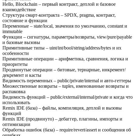
Hello, Blockchain
–
первый контракт, деплой и базовое
взаимодействие
Структура смарт‑контракта
–
SPDX, pragma, контракт,
состояние и функции
Переменные
–
state/local, значения по умолчанию, constant и
immutable
Функции
–
сигнатуры, параметры/возвраты, view/pure/payable
и базовые вызовы
Примитивные типы
–
uint/int/bool/string/address/bytes и их
особенности
Примитивные операции
–
арифметика, сравнения, логика и
приоритеты
Продвинутые операции
–
битовые, тернарные, инкремент/
декремент и касты
Видимость переменных
–
public/private/internal и авто‑геттеры
Множественные возвраты
–
tuples, именованные возвраты и
распаковка
Видимость функций
–
public/external/internal/private и когда что
использовать
Remix IDE (база)
–
файлы, компиляция, деплой и вызовы
функций
Remix IDE (продвинуто)
–
дебаггер, плагины, импорты и
оптимизации
Обработка ошибок (база)
–
require/revert/assert и сообщения об
ошибках