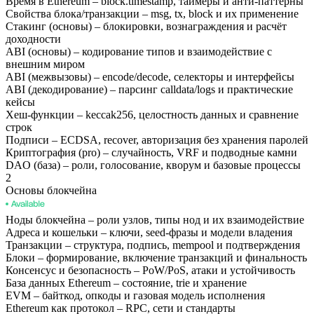
Время в Ethereum
–
block.timestamp, таймеры и анти‑паттерны
Свойства блока/транзакции
–
msg, tx, block и их применение
Стакинг (основы)
–
блокировки, вознаграждения и расчёт
доходности
ABI (основы)
–
кодирование типов и взаимодействие с
внешним миром
ABI (межвызовы)
–
encode/decode, селекторы и интерфейсы
ABI (декодирование)
–
парсинг calldata/logs и практические
кейсы
Хеш‑функции
–
keccak256, целостность данных и сравнение
строк
Подписи
–
ECDSA, recover, авторизация без хранения паролей
Криптография (pro)
–
случайность, VRF и подводные камни
DAO (база)
–
роли, голосование, кворум и базовые процессы
2
Основы блокчейна
Ноды блокчейна
–
роли узлов, типы нод и их взаимодействие
Адреса и кошельки
–
ключи, seed‑фразы и модели владения
Транзакции
–
структура, подпись, mempool и подтверждения
Блоки
–
формирование, включение транзакций и финальность
Консенсус и безопасность
–
PoW/PoS, атаки и устойчивость
База данных Ethereum
–
состояние, trie и хранение
EVM
–
байткод, опкоды и газовая модель исполнения
Ethereum как протокол
–
RPC, сети и стандарты