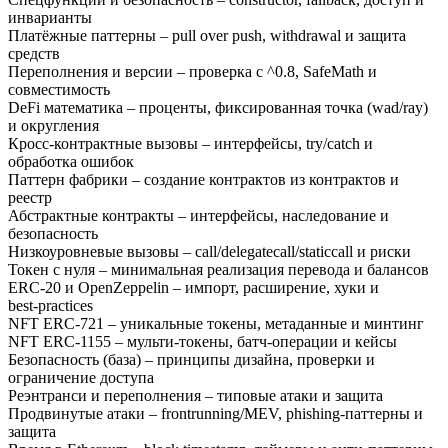
инварианты
Платёжные паттерны
–
pull over push, withdrawal и защита
средств
Переполнения и версии
–
проверка с ^0.8, SafeMath и
совместимость
DeFi математика
–
проценты, фиксированная точка (wad/ray)
и округления
Кросс‑контрактные вызовы
–
интерфейсы, try/catch и
обработка ошибок
Паттерн фабрики
–
создание контрактов из контрактов и
реестр
Абстрактные контракты
–
интерфейсы, наследование и
безопасность
Низкоуровневые вызовы
–
call/delegatecall/staticcall и риски
Токен с нуля
–
минимальная реализация перевода и балансов
ERC‑20 и OpenZeppelin
–
импорт, расширение, хуки и
best‑practices
NFT ERC‑721
–
уникальные токены, метаданные и минтинг
NFT ERC‑1155
–
мульти‑токены, батч‑операции и кейсы
Безопасность (база)
–
принципы дизайна, проверки и
ограничение доступа
Реэнтранси и переполнения
–
типовые атаки и защита
Продвинутые атаки
–
frontrunning/MEV, phishing‑паттерны и
защита