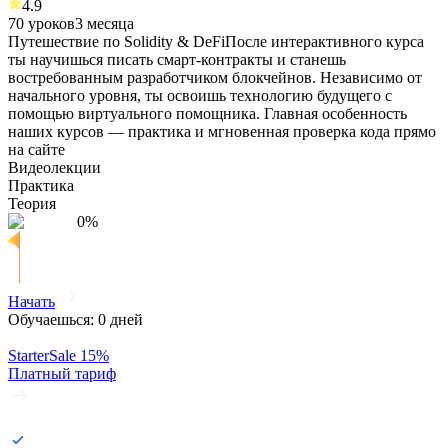
4.9
70
уроков
3
месяца
Путешествие по Solidity & DeFi
После интерактивного курса
ты научишься писать смарт-контракты и станешь
востребованным разработчиком блокчейнов. Независимо от
начального уровня, ты освоишь технологию будущего с
помощью виртуального помощника. Главная особенность
наших курсов — практика и мгновенная проверка кода прямо
на сайте
Видеолекции
Практика
Теория
0
%
Начать
Обучаешься:
0
дней
Starter
Sale
15
%
Платный тариф