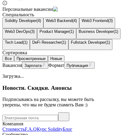
Персональные вакансии
Специальность
Solidity Developer
(
4
)
Web3 Backend
(
4
)
Web3 Frontend
(
3
)
Web3 DevOps
(
3
)
Product Manager
(
1
)
Business Developer
(
1
)
Tech Lead
(
1
)
DeFi Researcher
(
1
)
Fullstack Developer
(
1
)
Cортировка
Все
Просмотренные
Новые
Вакансия
Формат
Зарплата
Публикация
Загрузка...
Новости. Скидки. Анонсы
Подписываясь на рассылку, вы можете быть
уверены, что мы не будем спамить Вам :)
Компания
Стоимость
F.A.Q
Курс Solidity
Блог
Сообщество